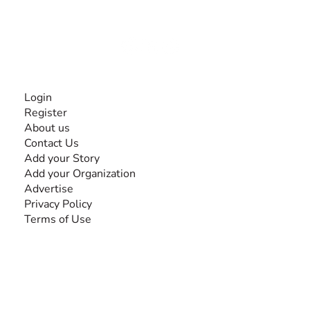
disabilities, so no one feels alone.
Together, we can do anything!
INFORMATION
Login
Register
About us
Contact Us
Add your Story
Add your Organization
Advertise
Privacy Policy
Terms of Use
SEARCH BY DISABILITY
Amputee
Amyotrophic Lateral Sclerosis-ALS
Arthrogryposis Multiplex Congenita-AMC