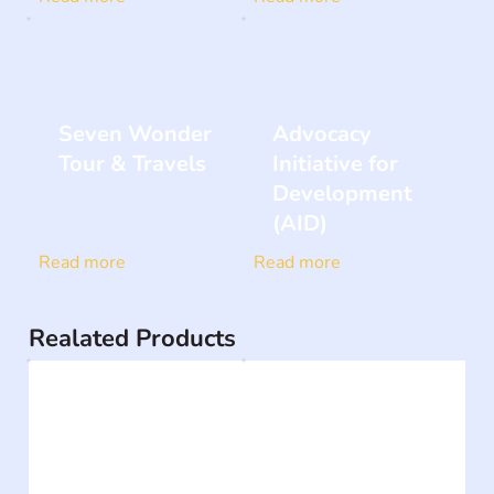
Seven Wonder
Advocacy
Tour & Travels
Initiative for
Development
(AID)
Read more
Read more
Realated Products