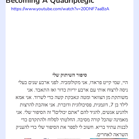
Becoming A Quadriplegic
https://www.youtube.com/watch?v=20ONF7aaBzA
סיפור השיתוק שלי
היי, שמי קייט פראדו, אני מקולומביה. לפני ארבע שנים בעלי 
ניסה לרצוח אותי עם ארבע יריות כדור ואז התאבד. אני 
משותקת מן הצוואר ומטה ונאבקת קשה כדי לשרוד. אני אמא 
לילד בן 7, דוגמנית, פסיכולוגית ודוברת. אני אוהבת להרצות 
ולהניע אנשים, להגיד להם "אתם יכולים!" זה הסיפור שלי. אני 
מאמינה שהכל קורה מסיבה. החלטתי לסלוח ולהתקדם כדי 
לבנות עתיד בריא. חשוב לי לספר את הסיפור שלי כדי להעניק 
השראה לאחרים.