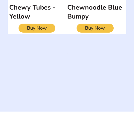
Chewy Tubes -
Chewnoodle Blue
Yellow
Bumpy
Buy Now
Buy Now
The #1 global collaborative community for sharing
experiences and knowledge, for and by people with