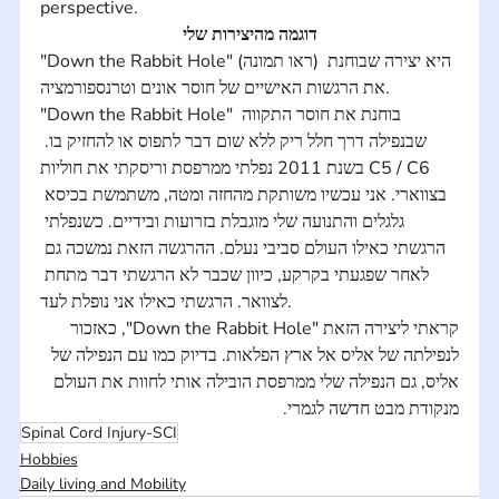
perspective.
דוגמה מהיצירות שלי
"Down the Rabbit Hole" (ראו תמונה) היא יצירה שבוחנת 
את הרגשות האישיים של חוסר אונים וטרנספורמציה.
"Down the Rabbit Hole" בוחנת את חוסר התקווה 
שבנפילה דרך חלל ריק ללא שום דבר לתפוס או להחזיק בו. 
בשנת 2011 נפלתי ממרפסת וריסקתי את חוליות C5 / C6 
בצווארי. אני עכשיו משותקת מהחזה ומטה, משתמשת בכיסא 
גלגלים והתנועה שלי מוגבלת בזרועות ובידיים. כשנפלתי 
הרגשתי כאילו העולם סביבי נעלם. ההרגשה הזאת נמשכה גם 
לאחר שפגעתי בקרקע, כיוון שכבר לא הרגשתי דבר מתחת 
לצוואר. הרגשתי כאילו אני נופלת לעד.
קראתי ליצירה הזאת "Down the Rabbit Hole", כאזכור 
לנפילתה של אליס אל ארץ הפלאות. בדיוק כמו עם הנפילה של 
אליס, גם הנפילה שלי ממרפסת הובילה אותי לחוות את העולם 
מנקודת מבט חדשה לגמרי.
Spinal Cord Injury-SCI
Hobbies
Daily living and Mobility