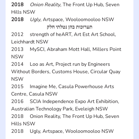
2018     
Onion Reality
, The Front Up Hub, Seven 
Hills NSW
2018     
Ugly
, Artspace, Wooloomooloo NSW
תערוכות בהן נטלתי חלק
2012     strength of heART, Art Est Art School, 
Leichhardt NSW 
2013     MySCI, Abraham Mott Hall, Millers Point 
NSW
2014     Loo as Art, Project run by Engineers 
Without Borders, Customs House, Circular Quay 
NSW
2015     Imagine Me, Casula Powerhouse Arts 
Centre, Casula NSW
2016     SCIA Independence Expo Art Exhibition, 
Australian Technology Park, Eveleigh NSW
2018     Onion Reality, The Front Up Hub, Seven 
Hills NSW
2018     Ugly, Artspace, Wooloomooloo NSW