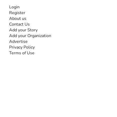
INFORMATION
Login
Register
About us
Contact Us
Add your Story
Add your Organization
Advertise
Privacy Policy
Terms of Use
SEARCH BY DISABILITY
Amputee
Amyotrophic Lateral Sclerosis-ALS
Arthrogryposis Multiplex Congenita-AMC
Autism Spectrum Disorder-ASD
Blindness or Visual Impairment
Cerebral Palsy-CP
Cognitive Disorder
Deafness or Hearing Impairment