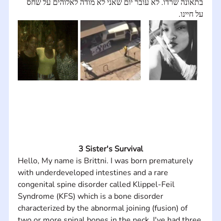
בתאונה שרדו. לא עובר יום שאני לא מודה לאלוהים על שחס 
על חיינו.
3 Sister's Survival
Hello, My name is Brittni. I was born prematurely 
with underdeveloped intestines and a rare 
congenital spine disorder called Klippel-Feil 
Syndrome (KFS) which is a bone disorder 
characterized by the abnormal joining (fusion) of 
two or more spinal bones in the neck. I've had three 