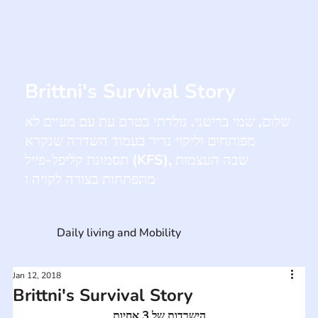
Brittni's Survival Story
שלום, שמי בריטני. נולדתי בטרם עת עם מעיים לא
מפותחים וליקוי נדיר בעמוד השדרה שנקרא
תסמונת קליפל-פייל (KFS), שבה העצמות
מתפתחות בצורה לקויה ו
Daily living and Mobility
Jan 12, 2018
Brittni's Survival Story
הישרדות של 3 אחיות