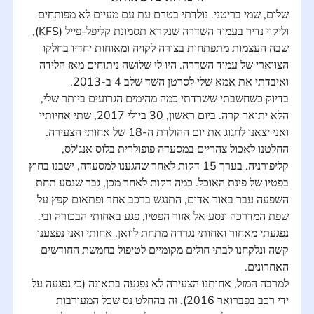
שלום, שמי בריטני. נולדתי בטרם עת עם מעיים לא מפותחים 
וליקוי נדיר בעמוד השדרה שנקרא תסמונת קליפל-פייל (KFS), 
שבה העצמות מתפתחות בצורה לקויה ומאוחות יחדיו בחלקו 
הצווארי של עמוד השדרה. היו לי שלושה ניתוחים מאז הלידה 
ואיבדתי את אמא שלי לסרטן השד שלב 4 ב-2013.
בדיוק כשחשבתי ששרדתי כמה מהימים הגרועים ביותר שלי, 
הלא יתואר קרה. ביום ראשון, 30 ביולי 2017, שתי אחיותיי 
ואני יצאנו לחגוג את יום ההולדת ה-18 של אחותי הצעירה. 
החלטנו לאכול צהריים במסעדה פופולרית בלוס אנג'לס, 
קליפורניה. בערך 15 דקות לאחר שהגענו למסעדה, ישבנו בחוץ 
בפטיו של פינת האוכל. כמה דקות לאחר מכן, גבר שנסע תחת 
השפעה עבר באור אדום, התנגש ברכב אחר ופתאום קפץ על 
שפת המדרכה ונסע אל אזור הפטיו, פגע באחותי הבכורה ובי. 
נפגעתי מאחור ואחותי נגררה מתחת לוואן. אחותי ואני נפצענו 
קשה ונלקחנו לבתי חולים מקומיים לטיפול בחמשת החודשים 
האחרונים.
למרבה המזל, אחותנו הצעירה לא נפגעה בתאונה (כי נפגעה על 
ידי רכב בפברואר 2016). זה בהחלט נס שכל המעורבות 