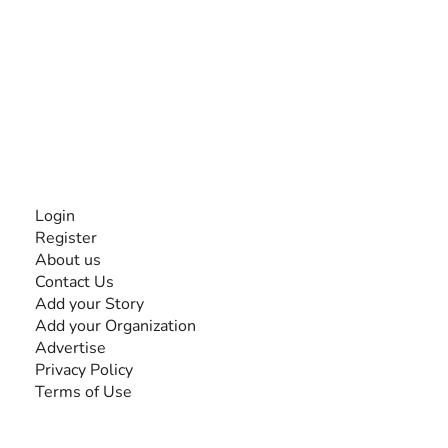
The #1 global collaborative community for sharing
experiences and knowledge, for and by people with
disabilities, so no one feels alone.
Together, we can do anything!
INFORMATION
Login
Register
About us
Contact Us
Add your Story
Add your Organization
Advertise
Privacy Policy
Terms of Use
SEARCH BY DISABILITY