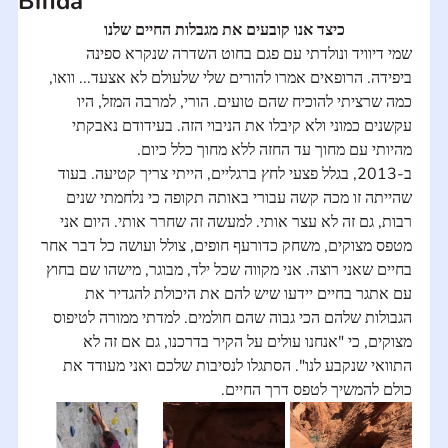
Bifida
כיצד אנו קובעים את מגבלות החיים שלנו
שמי דיוויד ונולדתי עם פגם בחוט השדרה שנקרא ספינה 
ביפידה. הרופאים אמרו להורים שלי שלעולם לא אצעד... וואו, 
כמה שרציתי להוכיח שהם טועים. הורי, למרבה המזל, היו 
עקשנים כמוני ולא קיבלו את הניבוי הזה. בעידודם נאבקתי 
מהיותי עם מחוך עד החזה ללא מחוך כלל כיום.
ב-2013, בגלל פצעי לחץ ברגליים, הייתי צריך קטיעה. בעוד 
שהייתה זו מכה קשה עבורי באותה תקופה כי נלחמתי שנים 
רבות, גם זה לא עצר אותי. למעשה זה שחרר אותי. היום אני 
מטפס מצוקים, משחק כדורעף חופים, צולל ועושה כל דבר אחר 
בחיים שאני רוצה. אני מקווה שכל ילד, מבוגר, מישהו שם בחוץ 
עם אתגר בחיים יידעו שיש להם את היכולת להגדיר את 
הגבולות שלהם הכי גבוה שהם חולמים. למדתי ממורה לטיפוס 
מצוקים, כי "אנחנו עולים על הקיר בדרכנו, גם אם זה לא 
התוואי שנקבע לנו". הסתגלו לנסיבות שלכם ואני מעודד את 
כולם להמשיך לטפס דרך החיים.