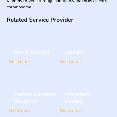
Mommy to Veda through adoption.Veda rocks an extra 
chromosome.
Related Service Provider
Marc's Mobility
I-WHEEL
Read more
Read more
Apache Adaptive
Adaptdefy
Solutions
Limited
Read more
Read more