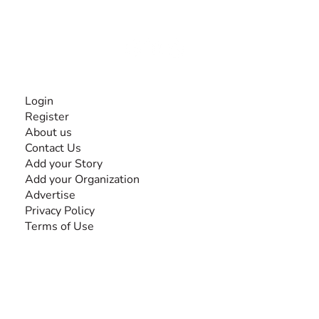
disabilities, so no one feels alone.
Together, we can do anything!
INFORMATION
Login
Register
About us
Contact Us
Add your Story
Add your Organization
Advertise
Privacy Policy
Terms of Use
SEARCH BY DISABILITY
Amputee
Amyotrophic Lateral Sclerosis-ALS
Arthrogryposis Multiplex Congenita-AMC