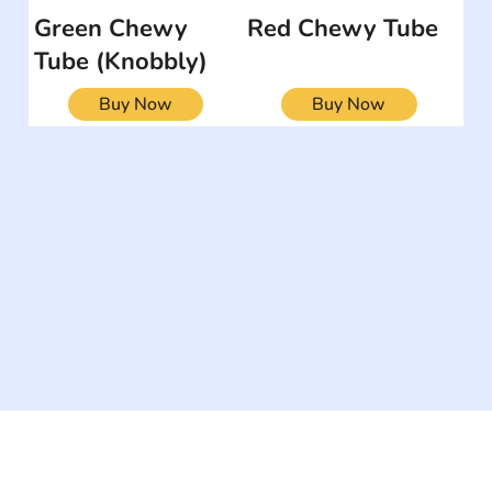
Green Chewy
Red Chewy Tube
Tube (Knobbly)
Buy Now
Buy Now
The #1 global collaborative community for sharing
experiences and knowledge, for and by people with