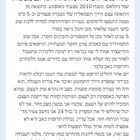
שמי ניקלאס. בשנת 2010 נפגעתי מאופנוע. כתוצאה מן 
התאונה עצם הירך השמאלית שלי נשברה פעמיים וכ-5 ס"מ 
ממנה התנפצו לרסיסים. בעזרת הפיזיותרפיה למדתי ללכת שוב 
בחצי השנה שלאחר מכן והכל נראה בסדר.
5 שנים לאחר מכן כל המסמרים והברגים הוסרו, אבל שוב 
התמודדתי עם כאבים עזים וחוסר תנועתיות. הרופאים איתם 
התייעצתי אמרו לי שזו כנראה רק תגובה דלקתית שתעבור 
לאחר זמן מה ושלחו אותי הביתה עם כדורים אנטי דלקתיים 
ותרופות כאב בלבד.
יום אחד החליט הרופא שלי לעשות עוד רנטגן ויכולנו לראות 
בבירור שמפרק הירך התמוטט ואיבד את צורתו העגולה, הוא 
היה חד בצורה מוגזמת ומעוות. מצב זה נקרא נמק העצם, שהוא 
הפרעה באספקת דם לעצם, הגורמת למוות של רקמת העצם, 
המוביל להרס של העצם. עכשיו אני במעין מצב מוזר, אני לא 
יכול שיחליפו לי את המפרק כי בגיל 24 אני נחשב צעיר מדי 
עבור הניתוח הזה. אבל עדיין, נטילת תרופות כאב היא לא 
אופציה לטווח ארוך בגלל תופעות לוואי.
עם זאת, אני מנסה ליהנות מהחיים כמה שיותר. מלבד העבודה 