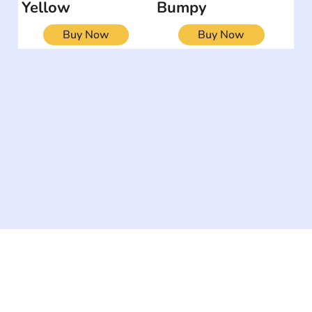
Yellow
Bumpy
Buy Now
Buy Now
The #1 global collaborative community for sharing
experiences and knowledge, for and by people with
disabilities, so no one feels alone.
Together, we can do anything!