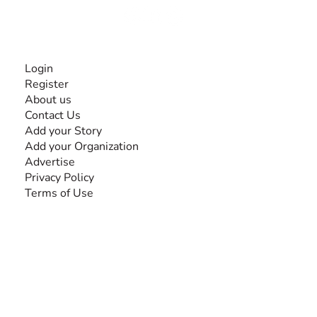
INFORMATION
Login
Register
About us
Contact Us
Add your Story
Add your Organization
Advertise
Privacy Policy
Terms of Use
SEARCH BY DISABILITY
Amputee
Amyotrophic Lateral Sclerosis-ALS
Arthrogryposis Multiplex Congenita-AMC
Autism Spectrum Disorder-ASD
Blindness or Visual Impairment