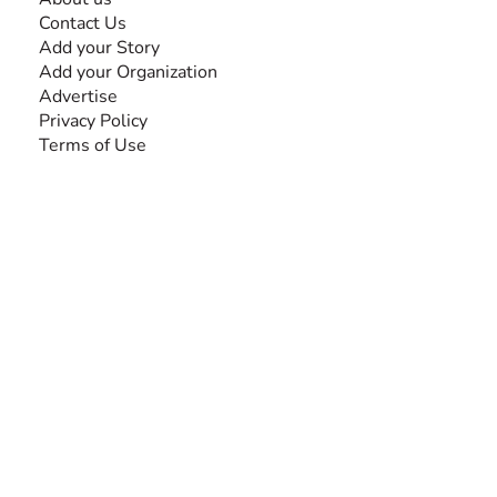
Contact Us
Add your Story
Add your Organization
Advertise
Privacy Policy
Terms of Use
SEARCH BY DISABILITY
Amputee
Amyotrophic Lateral Sclerosis-ALS
Arthrogryposis Multiplex Congenita-AMC
Autism Spectrum Disorder-ASD
Blindness or Visual Impairment
Cerebral Palsy-CP
Cognitive Disorder
Deafness or Hearing Impairment
Down Syndrome
Learning Disability
Mental Health