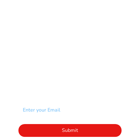
Multiple Sclerosis-MS
Muscular Dystrophy
Rare Disease & Syndrome
Scoliosis
Spina Bifida-SB
Spinal Cord Injury-SCI
Stroke-CVA
Other
NEWSLETTER
Add your email to receive our community
newsletter!
Click to subscribe to our newsletter
Submit