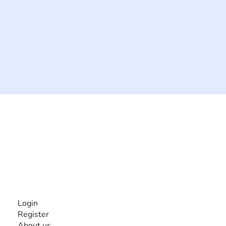
The #1 global collaborative community for sharing
experiences and knowledge, for and by people with
disabilities, so no one feels alone.
Together, we can do anything!
INFORMATION
Login
Register
About us