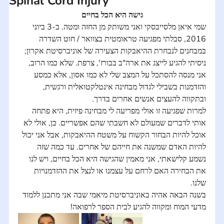
Spinal Cord Injury
גישה היא הכל בחיים
שמי איאן מלסייבסקי ואני משותק מן החזה ומטה. ב-3 ביוני 
2016, סבלתי מפגיעה טראומטית בצוואר / חוט השדרה 
במבחנים לנבחרת ההיאבקות הצעירה של אוניברסיטת אקרון; 
ניסיתי להגיע לייצג את ארה"ב בבורז', צרפת. שלא כמו הרוב, 
אני מנסה להסתכל על המצב שלי לא כמו אסון, אלא כמסע 
והזדמנות בשבילי לגדול מבחינה אינטלקטואלית ורגשית, 
ובתקווה להעצים אנשים אחרים בדרך.
למרות שפגיעה זו אולי מפריעה לי מבחינה פיזית, היא פתחה 
אותי לדברים שמעולם לא חשבתי שהם אפשריים. כן, אולי לא 
אוכל להיות הבחור הקשוח על משטח ההיאבקות, אבל אני יכול 
להיות האדם שמשנה את חייהם של אחרים. עד כמה שזה 
נשמע קלישאתי, אני מאמין שהגישה היא הכל בחיים, ויש לנו 
את הבחירה האם לרחם על עצמנו או לנצל את ההזדמנויות 
שלנו.
בשנה הבאה אהיה באוניברסיטת מיאמי שבה אני מתכנן ללמוד 
מדעי המוח ומקווה להגיע לבית הספר לרפואה!