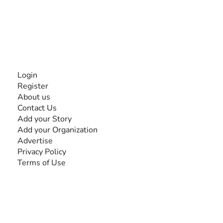
disabilities, so no one feels alone.
Together, we can do anything!
INFORMATION
Login
Register
About us
Contact Us
Add your Story
Add your Organization
Advertise
Privacy Policy
Terms of Use
SEARCH BY DISABILITY
Amputee
Amyotrophic Lateral Sclerosis-ALS
Arthrogryposis Multiplex Congenita-AMC