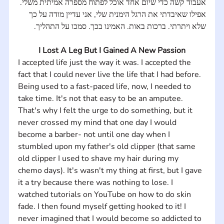
אעבוד קשה כדי שיום אחד אוכל לפתוח מספרה אמיתית משלי. 
אפילו שאיבדתי את הרגל הימנית שלי, אני עדיין מודה על כך 
שלא ויתרתי. ברכות באות. האמינו בכך. סמכו על התהליך.
I Lost A Leg But I Gained A New Passion
I accepted life just the way it was. I accepted the 
fact that I could never live the life that I had before. 
Being used to a fast-paced life, now, I needed to 
take time. It's not that easy to be an amputee. 
That's why I felt the urge to do something, but it 
never crossed my mind that one day I would 
become a barber- not until one day when I 
stumbled upon my father's old clipper (that same 
old clipper I used to shave my hair during my 
chemo days). It's wasn't my thing at first, but I gave 
it a try because there was nothing to lose. I 
watched tutorials on YouTube on how to do skin 
fade. I then found myself getting hooked to it! I 
never imagined that I would become so addicted to 