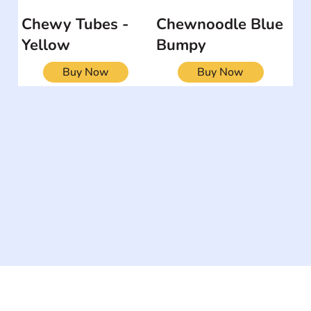
Chewy Tubes -
Chewnoodle Blue
Yellow
Bumpy
Buy Now
Buy Now
The #1 global collaborative community for sharing
experiences and knowledge, for and by people with