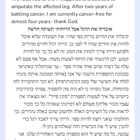
amputate the affected leg. After two years of 
battling cancer, I am currently cancer-free for 
almost four years- thank God.
איבדתי את הרגל אבל הרווחתי תשוקה חדשה
קיבלתי את החיים בדיוק כפי שהיו. את העובדה שלא אוכל 
לחיות את החיים שהיו לי לפני כן. הייתי רגיל לחיים מהירים 
ולפתע הייתי צריך לקחת את הזמן. זה לא כל כך קל להיות 
קטוע. לכן הרגשתי את הדחף לעשות משהו, אבל אף פעם לא 
עלה על דעתי שיום אחד אהיה ספר - עד שנתקלתי באקראי 
במכונת התספורת הישנה של אבי (אותה המכונה איתה נהגתי 
לגלח את השיער שלי בזמן הכימותרפיה). לא הכי התחברתי לזה 
בהתחלה, אבל ניסיתי כי לא היה מה להפסיד. צפיתי בהדרכות 
ביוטיוב על איך לעשות תספורת "סקין פייד". ואז מצאתי את 
עצמי מכור אליהן! מעולם לא דמיינתי שאהיה כל כך מכור 
לראות את כל השינויים האלה ולחשוב שהם כאלה נהדרים. כך 
החלטתי שאני רוצה להיות ספר. הייתי צריך לאבד רגל כדי 
להבין שיש לי את הכישרון הזה שאלוהים נתן לי.
עכשיו, כל מה שיש לי הוא מספרה בחצר האחורית שלנו. אני 