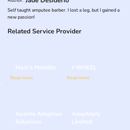
Jade Desiderio
Author:
Self taught amputee barber. I lost a leg, but I gained a 
new passion!
Related Service Provider
Marc's Mobility
I-WHEEL
Read more
Read more
Apache Adaptive
Adaptdefy
Solutions
Limited