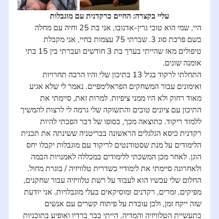
עליי בקצרה: החיים כרקדנית עם מוגבלות
היי, שמי הוא טובי גרין-אדנובו, אני בת 25 וחיה עם מחלה 
בשם פרכת סוג 3. שברתי 75 עצמות בחיי, אני מקבלת 
טיפולים מאז שהייתי בערך בת 3 חודשים ועברתי בין 15 בתי 
אומנה שונים. 
התחלתי לרקוד בגיל 13 בתיכון שלי והיו הרבה תחרויות 
ואימונים עבור המשחקים הפראלימפיים. נאמר לי שלא אגיע 
מאוד רחוק ולא היו ממני ציפיות. למרות זאת, סיימתי את 
התיכון עם ציונים טובים והתשוקה שלי גרמה לי לרצות להמשיך 
ללמוד ריקוד. כתוצאה מכך, בסופו של דבר הפכתי להיות 
רקדנית כיסא הגלגלים הראשונה בבריטניה ששינתה את תכנית 
הלימודים על מנת שסטודנטים לריקוד עם מוגבלות יקבלו יחס 
הוגן. לאחר מכן המשכתי ללימודים במכללה לאמנויות הבמה 
ולאחרונה סיימתי את לימודיי כשדרית טלוויזיה / בוגרת מחול. 
החלום שלי עכשיו הוא לעבוד על רשת טלוויזיה עבור שחקנים, 
מפיקים, זמרים, רקדנים ומוסיקאים בעלי מוגבלויות. אני יודעת 
שזה ייקח זמן, ולכן עובדת על פיתוח קשרים עם אנשים 
בתעשיית הטלוויזיה והמדיה. הייתי כבר ברדיו ואופיע בתוכניות 