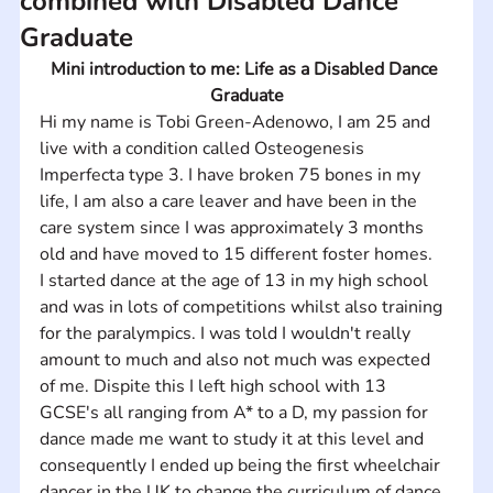
combined with Disabled Dance
Graduate
Mini introduction to me: Life as a Disabled Dance 
Graduate
Hi my name is Tobi Green-Adenowo, I am 25 and 
live with a condition called Osteogenesis 
Imperfecta type 3. I have broken 75 bones in my 
life, I am also a care leaver and have been in the 
care system since I was approximately 3 months 
old and have moved to 15 different foster homes.    
I started dance at the age of 13 in my high school 
and was in lots of competitions whilst also training 
for the paralympics. I was told I wouldn't really 
amount to much and also not much was expected 
of me. Dispite this I left high school with 13 
GCSE's all ranging from A* to a D, my passion for 
dance made me want to study it at this level and 
consequently I ended up being the first wheelchair 
dancer in the UK to change the curriculum of dance 