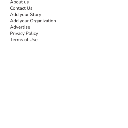
About us
Contact Us
Add your Story
Add your Organization
Advertise
Privacy Policy
Terms of Use
SEARCH BY DISABILITY
Amputee
Amyotrophic Lateral Sclerosis-ALS
Arthrogryposis Multiplex Congenita-AMC
Autism Spectrum Disorder-ASD
Blindness or Visual Impairment
Cerebral Palsy-CP
Cognitive Disorder
Deafness or Hearing Impairment
Down Syndrome
Learning Disability