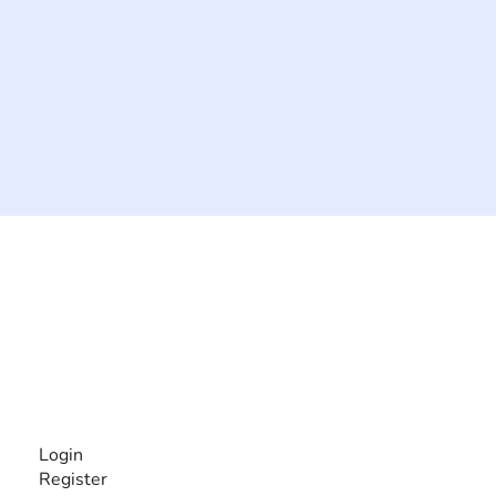
The #1 global collaborative community for sharing
experiences and knowledge, for and by people with
disabilities, so no one feels alone.
Together, we can do anything!
INFORMATION
Login
Register