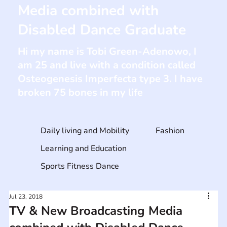
Media combined with
Disabled Dance Graduate
Hi my name is Tobi Green-Adenowo, I
am 25 and live with a condition called
Osteogenesis Imperfecta type 3. I have
broken 75 bones in my life
Daily living and Mobility
Fashion
Learning and Education
Sports Fitness Dance
Jul 23, 2018
TV & New Broadcasting Media