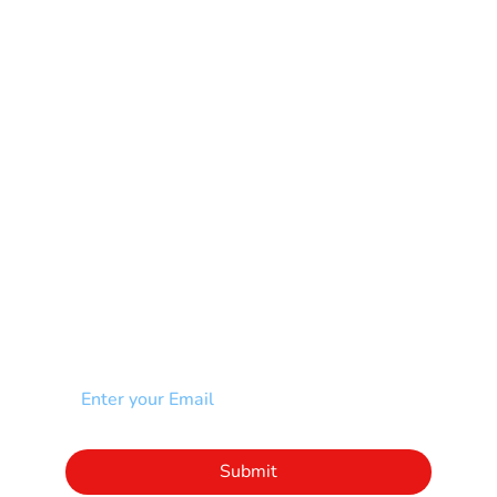
Mental Health
Multiple Sclerosis-MS
Muscular Dystrophy
Rare Disease & Syndrome
Scoliosis
Spina Bifida-SB
Spinal Cord Injury-SCI
Stroke-CVA
Other
NEWSLETTER
Add your email to receive our community
newsletter!
Click to subscribe to our newsletter
Submit