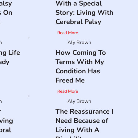
alsy
With a Special
s On
Story: Living With
n
Cerebral Palsy
Read More
n
Aly Brown
ng Life
How Coming To
edy
Terms With My
Condition Has
Freed Me
Read More
n
Aly Brown
r
The Reassurance I
iving
Need Because of
bral
Living With A