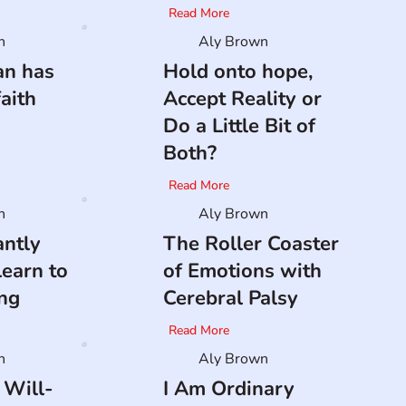
Read More
n
Aly Brown
n has
Hold onto hope,
aith
Accept Reality or
Do a Little Bit of
Both?
Read More
n
Aly Brown
antly
The Roller Coaster
earn to
of Emotions with
ng
Cerebral Palsy
Read More
n
Aly Brown
 Will-
I Am Ordinary