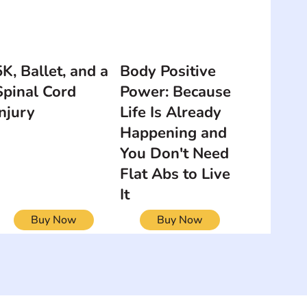
5K, Ballet, and a
Body Positive
Spinal Cord
Power: Because
Injury
Life Is Already
Happening and
You Don't Need
Flat Abs to Live
It
Buy Now
Buy Now