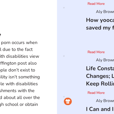
Read More
Aly Brow
How yooca
saved my f
?
n porn occurs when 
 due to the fact 
Read More
th disabilities view 
Aly Brow
ffington post also 
Life Const
le don’t exist to 
Changes; L
ility isn’t something 
Keep Rolli
e with disabilities 
ishments with the 
Read More
 about all over the 
Aly Brow
h school or obtain 
I Can and I