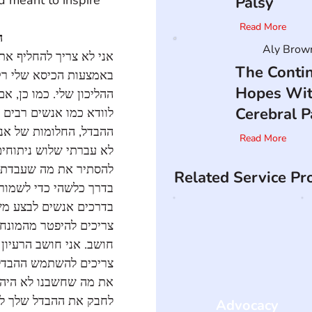
Palsy
Read More
ה
Aly Brow
אני לא צריך להחליף א 
The Conti
באמצעות הכיסא שלי ר 
Hopes Wi
ההליכון שלי. כמו כן,  
Cerebral P
לוודא כמו אנשים רבי 
ההבדל, החלומות של א. 
Read More
לא עברתי שלוש ניתוחי 
להסתיר את מה שעבדתי  
Related Service Pr
בדרך כלשהי כדי לשמור  
בדרכים אנשים לבצע מש 
צריכים להיפטר מהמונח 
חושב. אני חושב הרעיון 
צריכים להשתמש ההבדלי 
את מה שחשבנו לא הי. 
לחבק את ההבדל שלך ל 
Advocacy