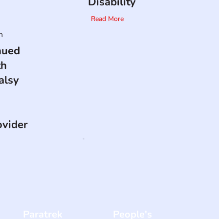
Disability
Read More
n
nued
th
alsy
ovider
Paratrek
People's