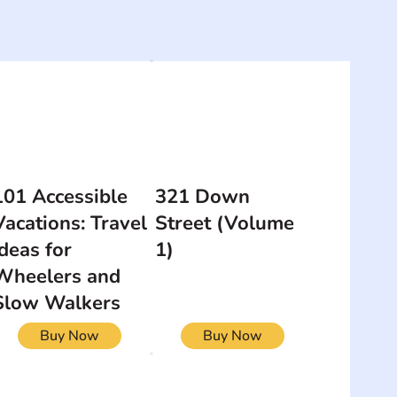
101 Accessible
321 Down
Vacations: Travel
Street (Volume
Ideas for
1)
Wheelers and
Slow Walkers
Buy Now
Buy Now