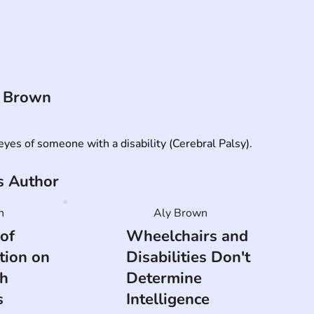
 Brown
yes of someone with a disability (Cerebral Palsy).
is Author
n
Aly Brown
 of
Wheelchairs and
tion on
Disabilities Don't
th
Determine
s
Intelligence