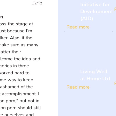
מייצג.
Initiative for
Development
rn
(AID)
oss the stage at 
Read more
ust because I’m 
er. Also, if the 
 make sure as many 
tter their 
elcome the idea and 
eries in three 
Living Well
worked hard to 
at Home Ltd
some way to keep 
 ashamed of the 
Read more
 accomplishment. I 
on porn," but not in 
ion porn should still 
re ourselves and 