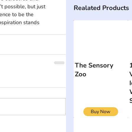
 possible, but just 
Realated Products
rence to be the 
nspiration stands 
The Sensory
Zoo
Buy Now