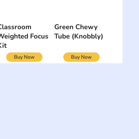
Classroom
Green Chewy
Weighted Focus
Tube (Knobbly)
Kit
Buy Now
Buy Now