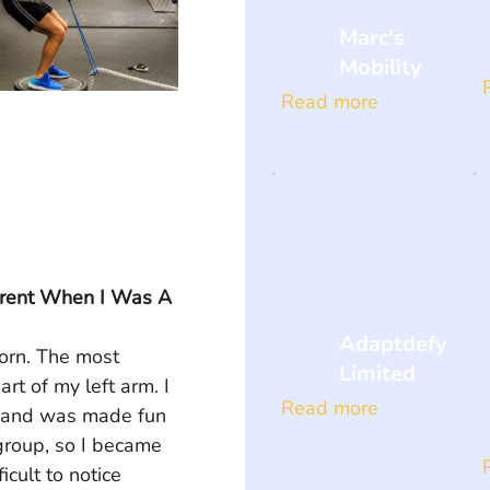
Marc's
Mobility
Read more
erent When I Was A 
Adaptdefy
orn. The most 
Limited
rt of my left arm. I 
Read more
, and was made fun 
a group, so I became 
cult to notice 