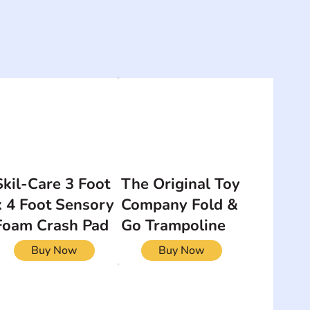
Skil-Care 3 Foot
The Original Toy
x 4 Foot Sensory
Company Fold &
Foam Crash Pad
Go Trampoline
Buy Now
Buy Now