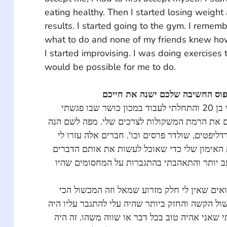
eating healthy. Then I started losing weight
results. I started going to the gym. I rememb
what to do and none of my friends knew how
I started improvising. I was doing exercises 
would be possible for me to do. 
דפוס החשיבה שלכם ישנה את חייכם
עברתי לארה"ב כשהייתי בן 20 והתחלתי לעבוד במכון כושר שבו פגשתי 
ים את הרמת המשקולות לצרכים שלי. מפה לשם הנה
דדליפטים, שולדר פרסים וכו'. חברים אלה עזרו לי
 האימון שלי כדי שאוכל לעשות את אותם הדברים
עב יותר והתאהבתי בהתגברות על המחסומים שהיו
ואים שאין לי חלק מזרוע שמאל וזה המכשול הכי
כשול הקשה והחזק ביותר שהיה עלי להתגבר עליו היה
י שאני אהיה טוב בכל דבר או שווה משהו. זה היה